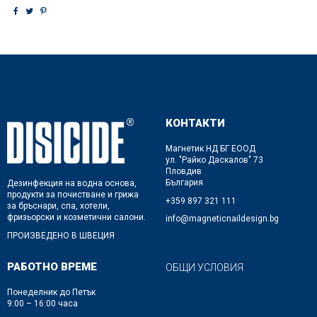
КОНТАКТИ
Магнетик НД БГ ЕООД
ул. "Райко Даскалов" 73
Пловдив
България
Дезинфекция на водна основа,
продукти за почистване и грижа
+359 897 321 111
за бръснари, спа, хотели,
фризьорски и козметични салони.
info@magneticnaildesign.bg
ПРОИЗВЕДЕНО В ШВЕЦИЯ
РАБОТНО ВРЕМЕ
ОБЩИ УСЛОВИЯ
Понеделник до Петък
9:00 – 16:00 часа