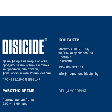
КОНТАКТИ
Магнетик НД БГ ЕООД
ул. "Райко Даскалов" 73
Пловдив
България
Дезинфекция на водна основа,
продукти за почистване и грижа
+359 897 321 111
за бръснари, спа, хотели,
фризьорски и козметични салони.
info@magneticnaildesign.bg
ПРОИЗВЕДЕНО В ШВЕЦИЯ
РАБОТНО ВРЕМЕ
ОБЩИ УСЛОВИЯ
Понеделник до Петък
9:00 – 16:00 часа