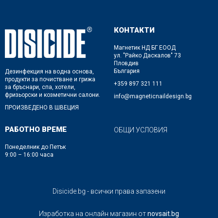
КОНТАКТИ
Магнетик НД БГ ЕООД
ул. "Райко Даскалов" 73
Пловдив
България
Дезинфекция на водна основа,
продукти за почистване и грижа
+359 897 321 111
за бръснари, спа, хотели,
фризьорски и козметични салони.
info@magneticnaildesign.bg
ПРОИЗВЕДЕНО В ШВЕЦИЯ
РАБОТНО ВРЕМЕ
ОБЩИ УСЛОВИЯ
Понеделник до Петък
9:00 – 16:00 часа
Disicide.bg - всички права запазени
Изработка на онлайн магазин от
novsait.bg