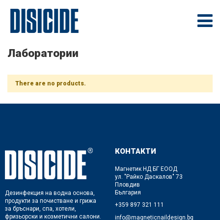
Лаборатории
There are no products.
КОНТАКТИ
Магнетик НД БГ ЕООД
ул. "Райко Даскалов" 73
Пловдив
България
Дезинфекция на водна основа,
продукти за почистване и грижа
+359 897 321 111
за бръснари, спа, хотели,
фризьорски и козметични салони.
info@magneticnaildesign.bg