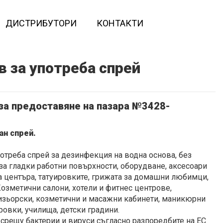
ДИСТРИБУТОРИ
КОНТАКТИ
в за употреба спрей
за предоставяне на пазара №3428-
ан спрей.
потреба спрей за дезинфекция на водна основа, без
за гладки работни повърхности, оборудване, аксесоари
а центъра, татуировките, грижата за домашни любимци,
озметични салони, хотели и фитнес центрове,
зьорски, козметични и масажни кабинети, маникюрни
ировки, училища, детски градини.
срещу бактерии и вируси съгласно разпоредбите на ЕС