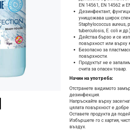
EN 14561, EN 14562 и E
Дезинфектант, фунгици
унищожава широк спект
Staphylococcus aureus, 
tuberculosis, E. coli и д
Действа бързо и се изп
повърхност или върху 
Безопасно за пластмас
повърхности.
Продуктът не е запалим
счита за опасен товар.
Начин на употреба:
Отстранете видимото замър
дезинфекция.
Напръскайте върху засегнат
цялата повърхност е добре
Оставете продукта да подей
Избършете го с хартия, чис
въздух.