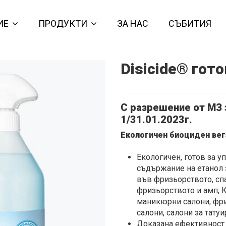
ИЕ
ПРОДУКТИ
ЗА НАС
СЪБИТИЯ
Disicide® гото
С разрешение от МЗ 
1/31.01.2023г.
Екологичен биоциден вег
Екологичен, готов за у
съдържание на етанол 
във фризьорството, сп
фризьорството и амп; К
маникюрни салони, фри
салони, салони за тату
Доказана ефективност 