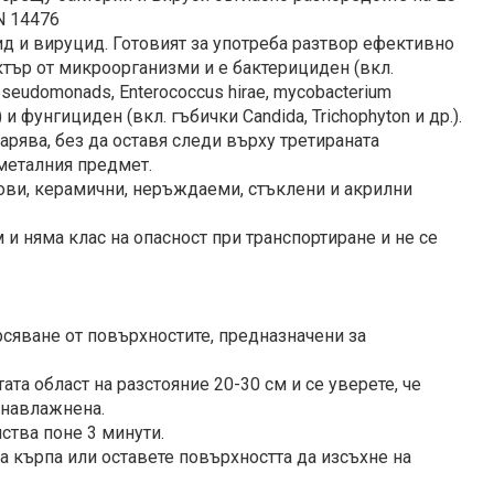
N 14476
д и вируцид. Готовият за употреба разтвор ефективно
ър от микроорганизми и е бактерициден (вкл.
pseudomonads, Enterococcus hirae, mycobacterium
р.) и фунгициден (вкл. гъбички Candida, Trichophyton и др.).
арява, без да оставя следи върху третираната
металния предмет.
ови, керамични, неръждаеми, стъклени и акрилни
 и няма клас на опасност при транспортиране и не се
сяване от повърхностите, предназначени за
ата област на разстояние 20-30 см и се уверете, че
 навлажнена.
ства поне 3 минути.
та кърпа или оставете повърхността да изсъхне на