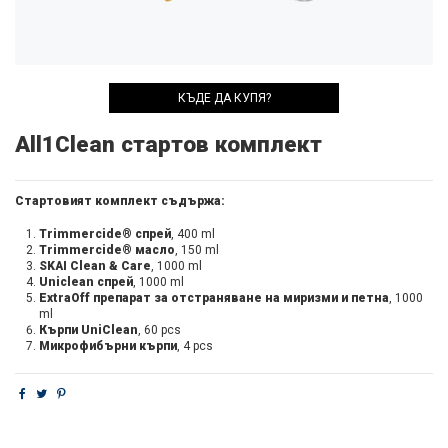
КЪДЕ ДА КУПЯ?
All1Clean стартов комплект
Стартовият комплект съдържа:
Trimmercide® спрей
, 400 ml
Trimmercide® масло
, 150 ml
SKAI Clean & Care
, 1000 ml
Uniclean спрей
, 1000 ml
ExtraOff препарат за отстраняване на миризми и петна
, 1000
ml
Кърпи UniClean
, 60 pcs
Микрофибърни кърпи
, 4 pcs