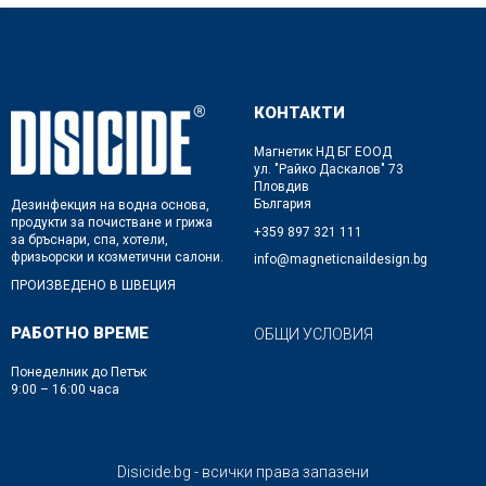
КОНТАКТИ
Магнетик НД БГ ЕООД
ул. "Райко Даскалов" 73
Пловдив
България
Дезинфекция на водна основа,
продукти за почистване и грижа
+359 897 321 111
за бръснари, спа, хотели,
фризьорски и козметични салони.
info@magneticnaildesign.bg
ПРОИЗВЕДЕНО В ШВЕЦИЯ
РАБОТНО ВРЕМЕ
ОБЩИ УСЛОВИЯ
Понеделник до Петък
9:00 – 16:00 часа
Disicide.bg - всички права запазени