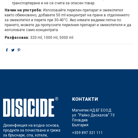
транспортиране и не се счита за опасен товар.
Начин на употреба:
Използвайте перилен препарат и омекотител
както обикновено, добавете 50 ml концентрат на пране в отделението
за омекотител и перете при 30-40°C. Ако нямате видими петна по
прането, можете да пропуснете перилния препарат и омекотителя и да
използвате само концентрата.
Разфасовка:
320 ml, 1000 ml, 5000 ml.
КОНТАКТИ
Магнетик НД БГ ЕООД
ул. "Райко Даскалов" 73
Пловдив
България
Дезинфекция на водна основа,
продукти за почистване и грижа
+359 897 321 111
за бръснари, спа, хотели,