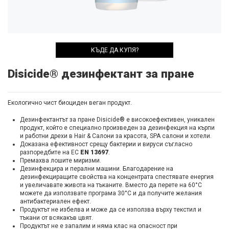
КЪДЕ ДА КУПЯ?
Disicide® дезинфектант за пране
Екологично чист биоциден веган продукт.
Дезинфектантът за пране Disicide® е високоефективен, уникален
продукт, който е специално произведен за дезинфекция на кърпи
и работни дрехи в Hair & Салони за красота, SPA салони и хотели.
Доказана ефективност срещу бактерии и вируси съгласно
разпоредбите на ЕС
EN 13697
.
Премахва лошите миризми.
Дезинфекцира и перални машини. Благодарение на
дезинфекциращите свойства на концентрата спестявате енергия
и увеличавате живота на тъканите. Вместо да перете на 60°C
можете да използвате програма 30°C и да получите желания
антибактериален ефект.
Продуктът не избелва и може да се използва върху текстил и
тъкани от всякакъв цвят.
Продуктът не е запалим и няма клас на опасност при