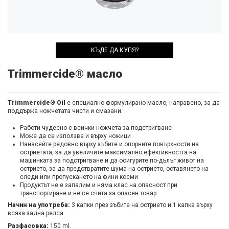
КЪДЕ ДА КУПЯ?
Trimmercide® масло
Trimmercide® Oil
е специално формулирано масло, направено, за да
поддържа ножчетата чисти и смазани.
Работи чудесно с всички ножчета за подстригване
Може да се използва и върху ножици
Нанасяйте редовно върху зъбите и опорните повърхности на
остриетата, за да увеличите максимално ефективността на
машинката за подстригване и да осигурите по-дълъг живот на
острието, за да предотвратите шума на острието, оставянето на
следи или пропускането на фини косми
Продуктът не е запалим и няма клас на опасност при
транспортиране и не се счита за опасен товар
Начин на употреба:
3 капки през зъбите на острието и 1 капка върху
всяка задна релса.
Разфасовка:
150 ml.