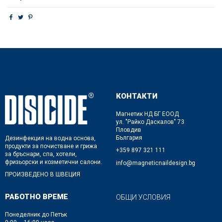
КОНТАКТИ
Магнетик НД БГ ЕООД
ул. "Райко Даскалов" 73
Пловдив
България
Дезинфекция на водна основа,
продукти за почистване и грижа
+359 897 321 111
за бръснари, спа, хотели,
фризьорски и козметични салони.
info@magneticnaildesign.bg
ПРОИЗВЕДЕНО В ШВЕЦИЯ
РАБОТНО ВРЕМЕ
ОБЩИ УСЛОВИЯ
Понеделник до Петък