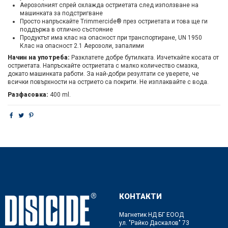
Аерозолният спрей охлажда остриетата след използване на
машинката за подстригване
Просто напръскайте Trimmercide® през остриетата и това ще ги
поддържа в отлично състояние
Продуктът има клас на опасност при транспортиране, UN 1950
Клас на опасност 2.1 Аерозоли, запалими
Начин на употреба:
Разклатете добре бутилката. Изчеткайте косата от
остриетата. Напръскайте остриетата с малко количество смазка,
докато машинката работи. За най-добри резултати се уверете, че
всички повърхности на острието са покрити. Не изплаквайте с вода.
Разфасовка:
400 ml.
КОНТАКТИ
Магнетик НД БГ ЕООД
ул. "Райко Даскалов" 73