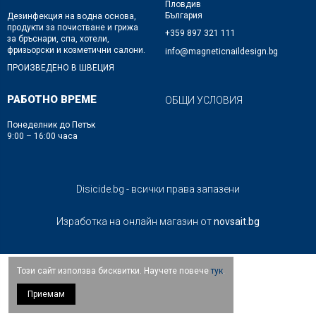
Пловдив
България
Дезинфекция на водна основа,
продукти за почистване и грижа
+359 897 321 111
за бръснари, спа, хотели,
фризьорски и козметични салони.
info@magneticnaildesign.bg
ПРОИЗВЕДЕНО В ШВЕЦИЯ
РАБОТНО ВРЕМЕ
ОБЩИ УСЛОВИЯ
Понеделник до Петък
9:00 – 16:00 часа
Disicide.bg - всички права запазени
Изработка на онлайн магазин от
novsait.bg
Този сайт използва бисквитки. Научете повече
тук
.
Приемам