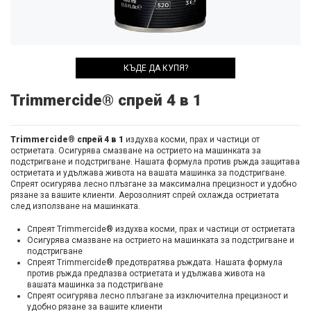
КЪДЕ ДА КУПЯ?
Trimmercide® спрей 4 в 1
Trimmercide® спрей 4 в 1
издухва косми, прах и частици от
остриетата. Осигурява смазване на острието на машинката за
подстригване и подстригване. Нашата формула против ръжда защитава
остриетата и удължава живота на вашата машинка за подстригване.
Спреят осигурява лесно плъзгане за максимална прецизност и удобно
рязане за вашите клиенти. Аерозолният спрей охлажда остриетата
след използване на машинката.
Спреят Trimmercide® издухва косми, прах и частици от остриетата
Осигурява смазване на острието на машинката за подстригване и
подстригване
Спреят Trimmercide® предотвратява ръждата. Нашата формула
против ръжда предпазва остриетата и удължава живота на
вашата машинка за подстригване
Спреят осигурява лесно плъзгане за изключителна прецизност и
удобно рязане за вашите клиенти